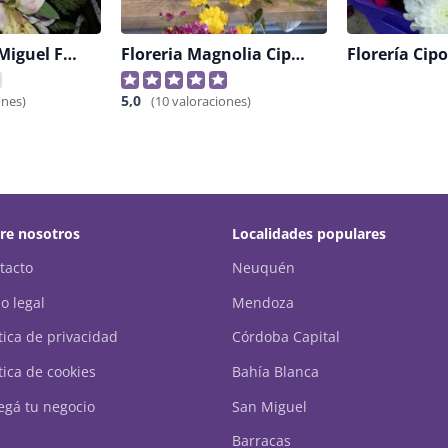
Floreria San Miguel Flores Naturales-artificiales-secas
Floreria Magnolia Cipolletti
Florería Cipo
5,0
ones)
(10 valoraciones)
re nosotros
Localidades populares
tacto
Neuquén
o legal
Mendoza
ítica de privacidad
Córdoba Capital
tica de cookies
Bahía Blanca
egá tu negocio
San Miguel
Barracas