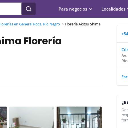
Para negocios
Localidades
Florerías en General Roca, Río Negro
Florería Akitsu Shima
+54
hima Florería
Cóm
Av.
Río
Esc
¿E
Ges
res
for