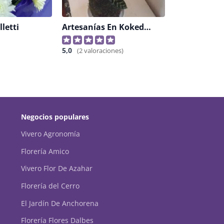
lletti
Artesanías En Kokedama
5,0
(2 valoraciones)
Negocios populares
Vivero Agronomía
Florería Amico
Vivero Flor De Azahar
Florería del Cerro
El Jardín De Anchorena
Florería Flores Dalbes