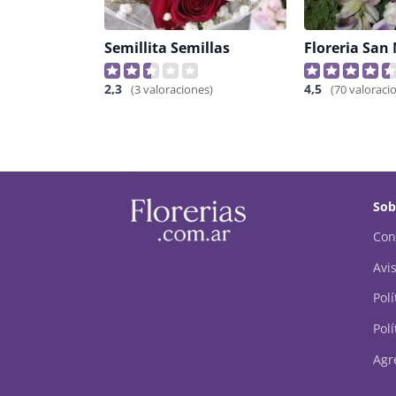
Semillita Semillas
2,3
4,5
(3 valoraciones)
(70 valoraci
Sob
Con
Avis
Pol
Polí
Agr