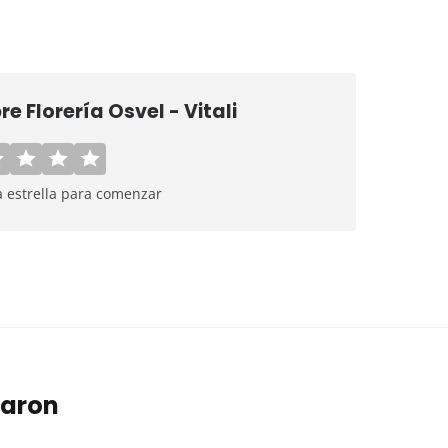
bre
Florería Osvel - Vitali
a estrella para comenzar
taron