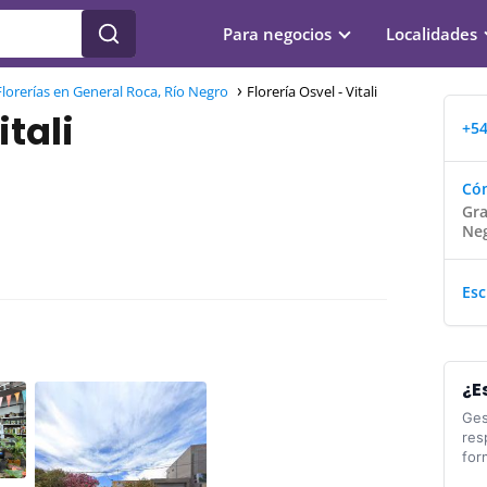
Para negocios
Localidades
Florerías en General Roca, Río Negro
Florería Osvel - Vitali
itali
+54
Cóm
Gra
Ne
Esc
¿E
Ges
res
for