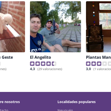
u Geste
El Angelito
Plantas Ma
4,3
3,0
ones)
(29 valoraciones)
(1 valoracio
re nosotros
Localidades populares
tacto
Neuquén