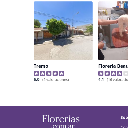
Tremo
Florería Bea
5,0
4,1
(2 valoraciones)
(16 valoraci
Sob
Con