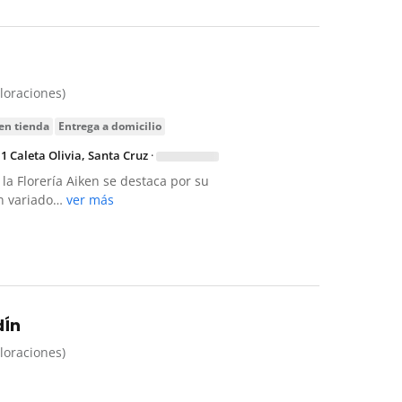
aloraciones)
 en tienda
entrega a domicilio
1 Caleta Olivia, Santa Cruz
·
 la Florería Aiken se destaca por su
un variado…
ver más
dÍn
aloraciones)