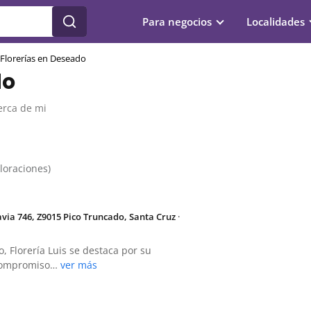
Para negocios
Localidades
Florerías en Deseado
do
erca de mi
aloraciones)
via 746, Z9015 Pico Truncado, Santa Cruz
·
, Florería Luis se destaca por su
u compromiso…
ver más