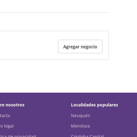
Agregar negocio
re nosotros
Localidades populares
tacto
Neuquén
o legal
Mendoza
ítica de privacidad
Córdoba Capital