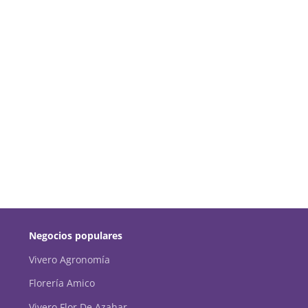
Negocios populares
Vivero Agronomía
Florería Amico
Vivero Flor De Azahar