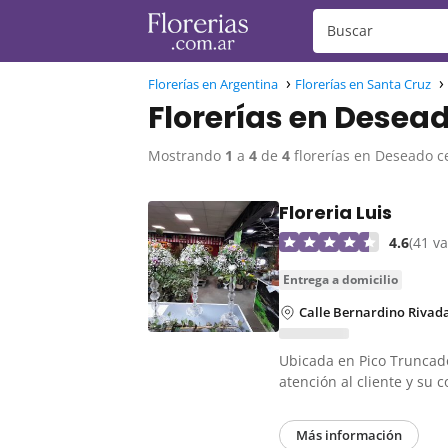
Florerías en Argentina
Florerías en Santa Cruz
Florerías en Desea
Mostrando
1
a
4
de
4
florerías en Deseado c
Floreria Luis
4.6
(41 v
entrega a domicilio
Calle Bernardino Rivada
Ubicada en Pico Truncado
atención al cliente y s
Más información