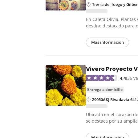
Tierra del fuego y Gilbe
En Caleta Olivia, Planta
destino destacado para 
Más información
Vivero Proyecto 
4.4
(36 v
entrega a domicilio
Z9050AKJ Rivadavia 641
Ubicado en el corazón de
se destaca por su ampli
Más información