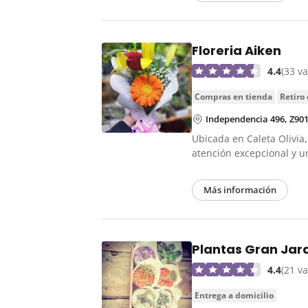
Floreria Aiken
4.4
(33 v
compras en tienda
retiro
Independencia 496, Z901
Ubicada en Caleta Olivia,
atención excepcional y 
Más información
Plantas Gran Jar
4.4
(21 v
entrega a domicilio