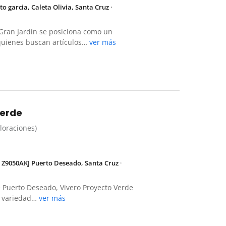
rto garcia, Caleta Olivia, Santa Cruz
·
s Gran Jardín se posiciona como un
quienes buscan artículos…
ver más
Verde
aloraciones)
, Z9050AKJ Puerto Deseado, Santa Cruz
·
 Puerto Deseado, Vivero Proyecto Verde
a variedad…
ver más