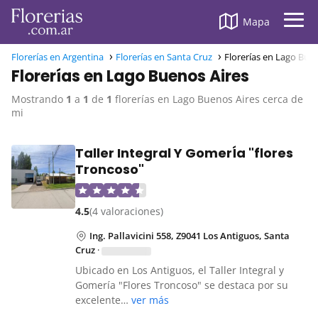
Mapa
Florerías en Argentina
Florerías en Santa Cruz
Florerías en Lago Bue
Florerías en Lago Buenos Aires
Mostrando
1
a
1
de
1
florerías en Lago Buenos Aires cerca de
mi
Taller Integral Y GomerÍa "flores
Troncoso"
4.5
(4 valoraciones)
Ing. Pallavicini 558, Z9041 Los Antiguos, Santa
Cruz
·
Ubicado en Los Antiguos, el Taller Integral y
Gomería "Flores Troncoso" se destaca por su
excelente…
ver más