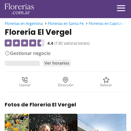
Florerías en Argentina
Florerías en Santa Fe
Florerías en Capitán Be
Florería El Vergel
4.4
(130 valoraciones)
Gestionar negocio
Ver horarios
Llamar
Dirección
Valorar
Fotos de Floreria El Vergel