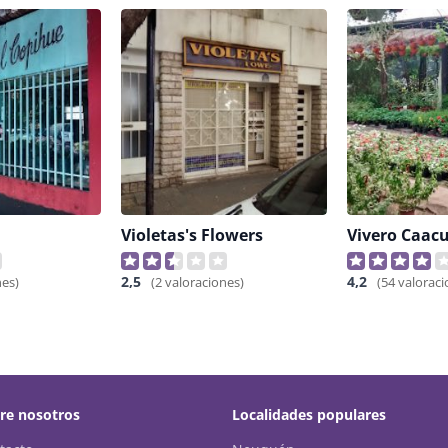
Violetas's Flowers
Vivero Caac
2,5
4,2
nes)
(2 valoraciones)
(54 valoraci
re nosotros
Localidades populares