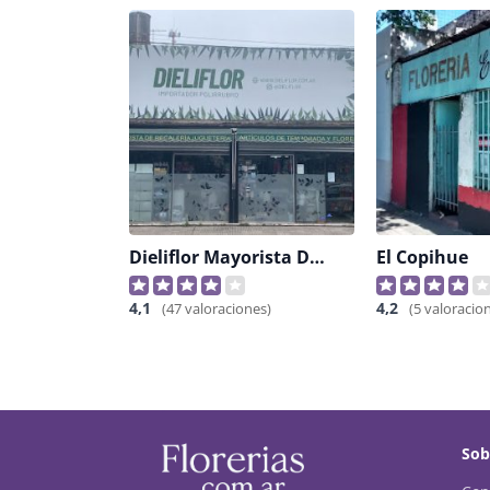
Dieliflor Mayorista De Flores Artificiales
El Copihue
4,1
4,2
(47 valoraciones)
(5 valoracio
Sob