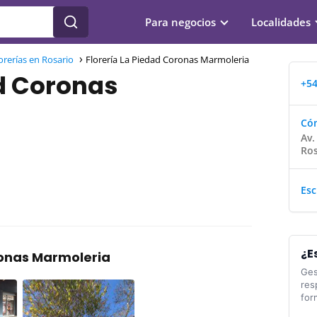
Para negocios
Localidades
orerías en Rosario
Florería La Piedad Coronas Marmoleria
ad Coronas
+54
Cóm
Av.
Ros
Esc
¿E
ronas Marmoleria
Ges
res
for