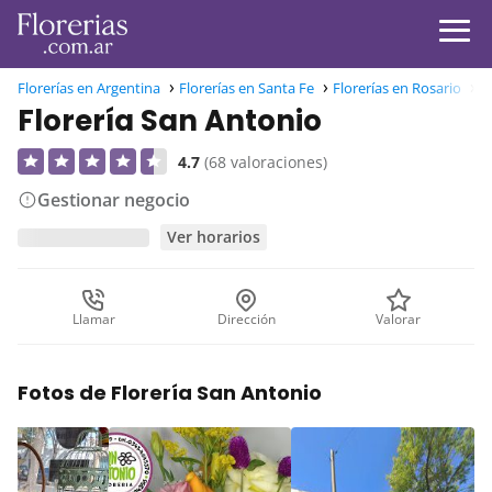
Florerías en Argentina
Florerías en Santa Fe
Florerías en Rosario
F
Florería San Antonio
4.7
(68 valoraciones)
Gestionar negocio
Ver horarios
Llamar
Dirección
Valorar
Fotos de Florería San Antonio