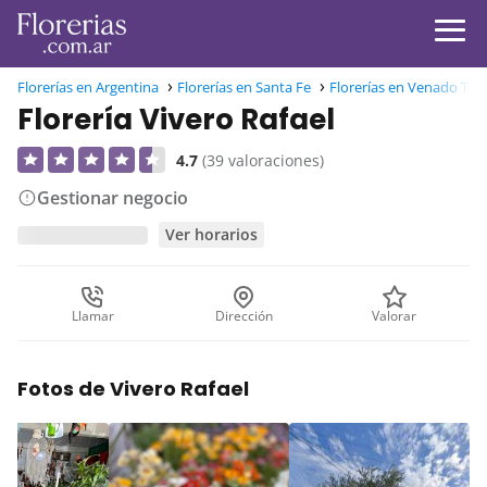
Florerías en Argentina
Florerías en Santa Fe
Florerías en Venado Tue
Florería Vivero Rafael
4.7
(39 valoraciones)
Gestionar negocio
Ver horarios
Llamar
Dirección
Valorar
Fotos de Vivero Rafael