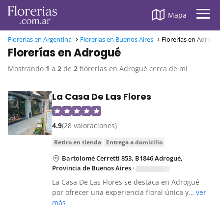
Mapa
Florerías en Argentina
Florerías en Buenos Aires
Florerías en Adrogu
Florerías en Adrogué
Mostrando
1
a
2
de
2
florerías en Adrogué cerca de mi
La Casa De Las Flores
4.9
(28 valoraciones)
retiro en tienda
entrega a domicilio
Bartolomé Cerretti 853, B1846 Adrogué,
Provincia de Buenos Aires
·
La Casa De Las Flores se destaca en Adrogué
por ofrecer una experiencia floral única y…
ver
más