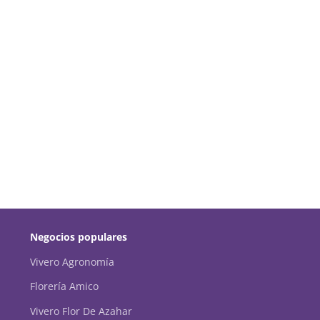
Negocios populares
Vivero Agronomía
Florería Amico
Vivero Flor De Azahar