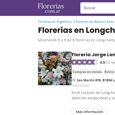
Florerías en Argentina
Florerías en Buenos Aires
Florerías en Long
Mostrando
1
a
1
de
1
florerías en Longcham
Florería Jorge L
4.5
(72 v
compras en tienda
retiro
San Martín 878, B1854 
En el corazón de Longcha
atención excepcional y 
Más información