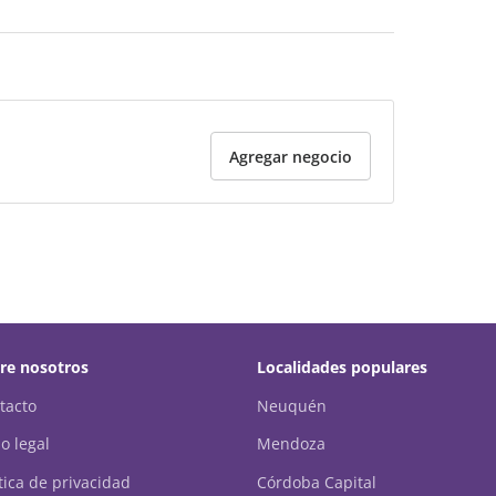
Agregar negocio
re nosotros
Localidades populares
tacto
Neuquén
o legal
Mendoza
ítica de privacidad
Córdoba Capital