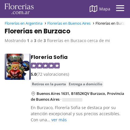
Mapa
Florerías en Argentina
Florerías en Buenos Aires
Florerías en Burzac
Florerías en Burzaco
Mostrando
1
a
3
de
3
florerías en Burzaco cerca de mi
Florería Sofia
5.0
(72 valoraciones)
retiros en la puerta
entrega a domicilio
Buenos Aires 1631, B1852KQV Burzaco, Provincia
de Buenos Aires
·
En Burzaco, Florería Sofia se destaca por su
atención excepcional y sus precios accesibles.
Con una…
ver más