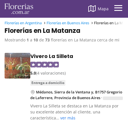
Mapa
Florerías en Argentina
Florerías en Buenos Aires
Florerías en La Mat
Florerías en La Matanza
Mostrando
1
a
10
de
73
florerías en La Matanza cerca de mi
Vivero La Silleta
5.0
(4 valoraciones)
entrega a domicilio
Médanos, Sierra de la Ventana y, B1757 Gregorio
de Laferrere, Provincia de Buenos Aires
·
Vivero La Silleta se destaca en La Matanza por
su excelente atención al cliente, una
característica…
ver más