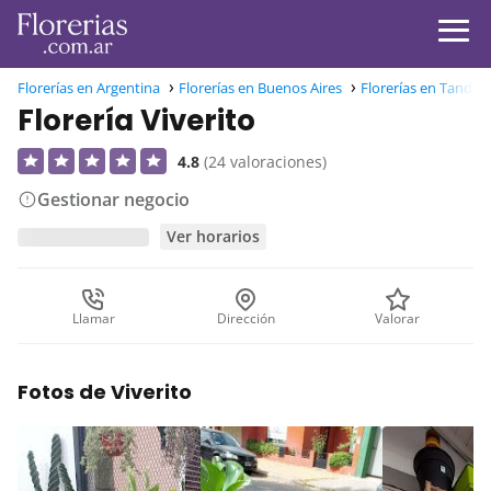
Florerías en Argentina
Florerías en Buenos Aires
Florerías en Tandil
Florería Viverito
4.8
(24 valoraciones)
Gestionar negocio
Ver horarios
Llamar
Dirección
Valorar
Fotos de Viverito