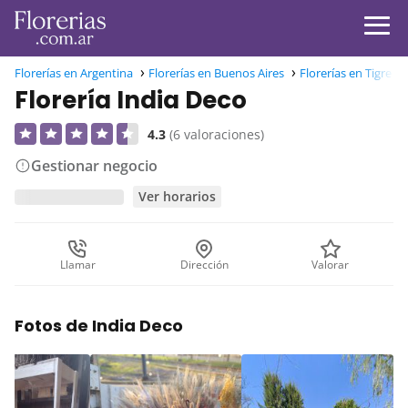
Florerías en Argentina
Florerías en Buenos Aires
Florerías en Tigre
Florería India Deco
4.3
(6 valoraciones)
Gestionar negocio
Ver horarios
Llamar
Dirección
Valorar
Fotos de India Deco