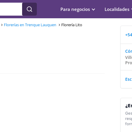
Para negocios
Localidades
Florerías en Trenque Lauquen
Florería Lito
+54
Cóm
Vil
Pro
Esc
¿E
Ges
res
for