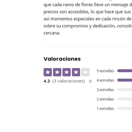
que cada ramo de flores lleve un mensaje d
precios son accesibles, lo que hace que su
así momentos especiales en cada rincón d
sobre su compromiso y dedicación, consolid
cercana.
Valoraciones
5 estrellas
4 estrellas
4.3
(3 valoraciones)
?
3 estrellas
2 estrellas
1 estrellas