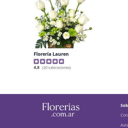
Florería Lauren
4,8
(20 valoraciones)
Sob
Con
Avis