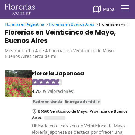
Mapa
Florerías en Argentina
Florerías en Buenos Aires
Florerías en Veinti
Florerías en Veinticinco de Mayo,
Buenos Aires
Mostrando
1
a
4
de
4
florerías en Veinticinco de Mayo,
Buenos Aires cerca de mi
Floreria Japonesa
4.7
(209 valoraciones)
retiro en tienda
entrega a domicilio
B6660 Veinticinco de Mayo, Provincia de Buenos
Aires
·
Ubicada en el corazón de Veinticinco de Mayo,
Florería Japonesa se destaca por ofrecer una