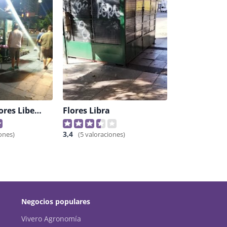
Puesto De Flores Libertad
Flores Libra
3,4
ones)
(5 valoraciones)
Negocios populares
Vivero Agronomía