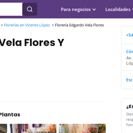
Para negocios
Localidades
Florerías en Vicente López
Florería Edgardo Vela Flores
+54
Vela Flores Y
Cóm
Av.
Lóp
Esc
¿E
 Plantas
Ges
res
for