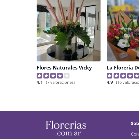
Flores Naturales Vicky
La Florería D
4,1
4,9
(7 valoraciones)
(16 valoraci
Sob
Con