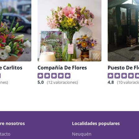
e Carlitos
Compañía De Flores
5,0
4,8
ones)
(12 valoraciones)
(10 valoraci
re nosotros
Localidades populares
tacto
Neuquén