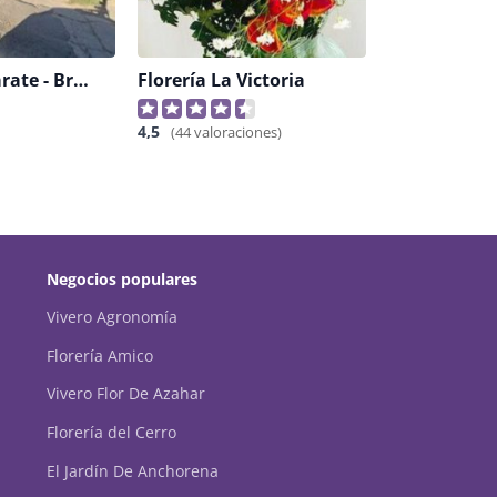
Floreria Azcárate - Bronceria La Calandria
Florería La Victoria
4,5
(44 valoraciones)
Negocios populares
Vivero Agronomía
Florería Amico
Vivero Flor De Azahar
Florería del Cerro
El Jardín De Anchorena