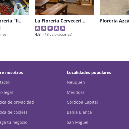
Verduleria-floreria "lili"
La Florería Cervecería Artesanal
4,8
ones)
(18 valoraciones)
re nosotros
Localidades populares
tacto
Neuquén
o legal
Mendoza
ítica de privacidad
Córdoba Capital
tica de cookies
Bahía Blanca
egá tu negocio
San Miguel