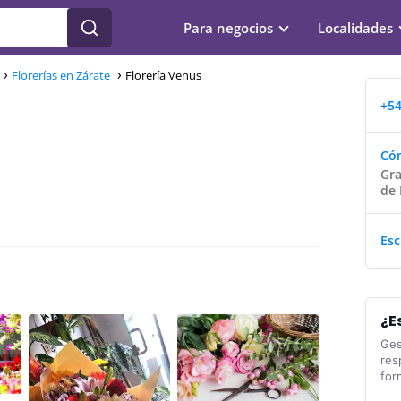
Para negocios
Localidades
Florerías en Zárate
Florería Venus
+54
Cóm
Gra
de 
Esc
¿E
Ges
res
for