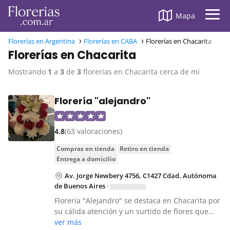
Mapa
Florerías en Argentina
Florerías en CABA
Florerías en Chacarita
Florerías en Chacarita
Mostrando
1
a
3
de
3
florerías en Chacarita cerca de mi
Florería "alejandro"
4.8
(63 valoraciones)
compras en tienda
retiro en tienda
entrega a domicilio
Av. Jorge Newbery 4756, C1427 Cdad. Autónoma
de Buenos Aires
·
Florería "Alejandro" se destaca en Chacarita por
su cálida atención y un surtido de flores que…
ver más