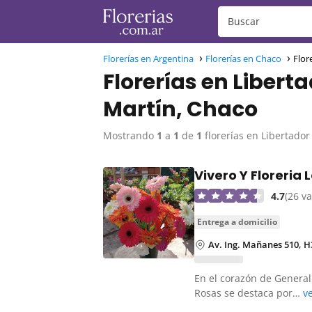
Florerías en Argentina
Florerías en Chaco
Flor
Florerías en Libert
Martín, Chaco
Mostrando
1
a
1
de
1
florerías en Libertado
Vivero Y Floreria 
4.7
(26 v
entrega a domicilio
Av. Ing. Mañanes 510, H
En el corazón de General 
Rosas se destaca por…
v