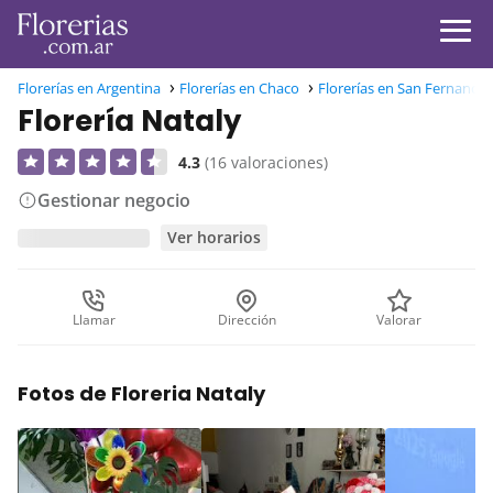
Florerías en Argentina
Florerías en Chaco
Florerías en San Fernando
Florería Nataly
4.3
(16 valoraciones)
Gestionar negocio
Ver horarios
Llamar
Dirección
Valorar
Fotos de Floreria Nataly