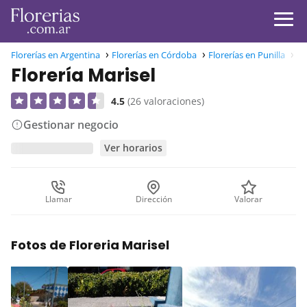
Florerías en Argentina
Florerías en Córdoba
Florerías en Punilla
Fl
Florería Marisel
4.5
(26 valoraciones)
Gestionar negocio
Ver horarios
Llamar
Dirección
Valorar
Fotos de Floreria Marisel