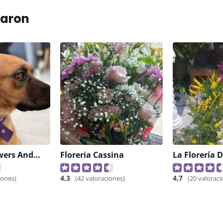
taron
Marian’s Flowers And Coffee
Floreria Cassina
4,3
4,7
iones)
(42 valoraciones)
(20 valoraci