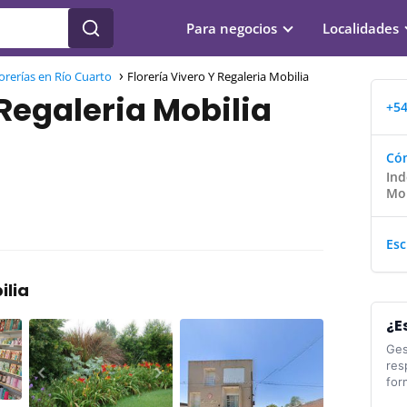
Para negocios
Localidades
orerías en Río Cuarto
Florería Vivero Y Regaleria Mobilia
 Regaleria Mobilia
+54
Cóm
Ind
Mo
Esc
ilia
¿E
Ges
res
for