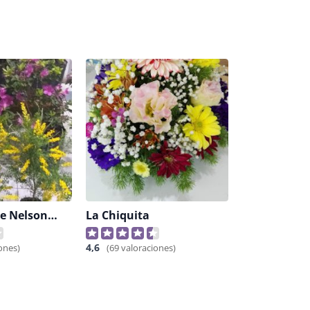
La Florería De Nelson Dominguez
La Chiquita
4,6
ones)
(69 valoraciones)