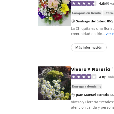
4.6
(69 v
compras en tienda
retiro
Santiago del Estero 865
La Chiquita es una floris
comunidad en Río…
ver 
Más información
Vivero Y Florería 
4.0
(1 va
entrega a domicilio
Juan Manuel Estrada 33
Vivero y Florería "Pétalo
atención cálida y person