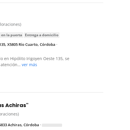
aloraciones)
s en la puerta
entrega a domicilio
 135, X5805 Río Cuarto, Córdoba
·
do en Hipólito Irigoyen Oeste 135, se
e atención…
ver más
as Achiras"
loraciones)
5833 Achiras, Córdoba
·