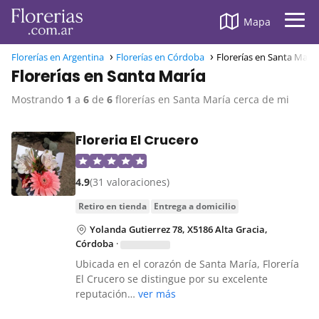
Mapa
Florerías en Argentina
Florerías en Córdoba
Florerías en Santa María
Florerías en Santa María
Mostrando
1
a
6
de
6
florerías en Santa María cerca de mi
Floreria El Crucero
4.9
(31 valoraciones)
retiro en tienda
entrega a domicilio
Yolanda Gutierrez 78, X5186 Alta Gracia,
Córdoba
·
Ubicada en el corazón de Santa María, Florería
El Crucero se distingue por su excelente
reputación…
ver más