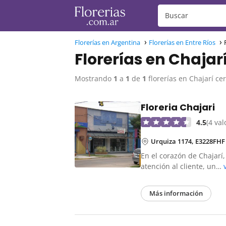
Florerías en Argentina
Florerías en Entre Ríos
Florerías en Chajar
Mostrando
1
a
1
de
1
florerías en Chajarí ce
Floreria Chajari
4.5
(4 va
Urquiza 1174, E3228FHF 
En el corazón de Chajarí,
atención al cliente, un…
Más información