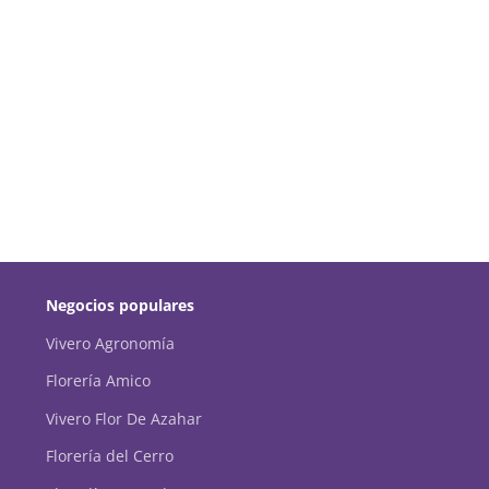
Negocios populares
Vivero Agronomía
Florería Amico
Vivero Flor De Azahar
Florería del Cerro