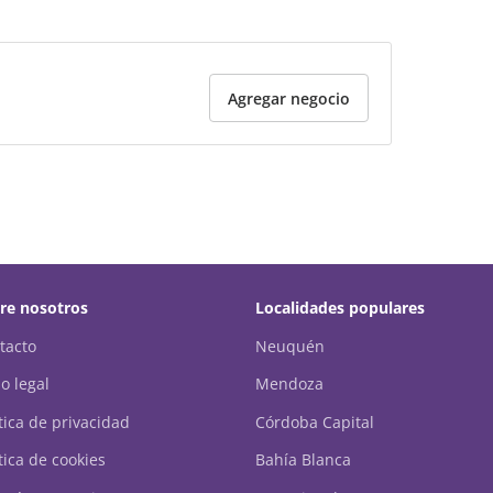
Agregar negocio
re nosotros
Localidades populares
tacto
Neuquén
o legal
Mendoza
ítica de privacidad
Córdoba Capital
tica de cookies
Bahía Blanca