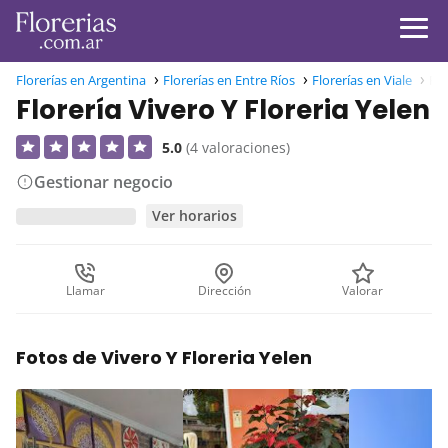
Florerías en Argentina
Florerías en Entre Ríos
Florerías en Viale
Flo
Florería Vivero Y Floreria Yelen
5.0
(4 valoraciones)
Gestionar negocio
Ver horarios
Llamar
Dirección
Valorar
Fotos de Vivero Y Floreria Yelen