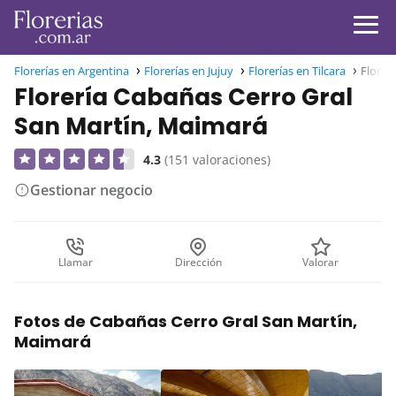
Florerías en Argentina
Florerías en Jujuy
Florerías en Tilcara
Florer
Florería Cabañas Cerro Gral
San Martín, Maimará
4.3
(151 valoraciones)
Gestionar negocio
Llamar
Dirección
Valorar
Fotos de Cabañas Cerro Gral San Martín,
Maimará