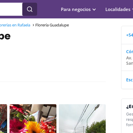
Para negocios
Localidades
orerías en Rafaela
Florería Guadalupe
pe
+54
Cóm
Av.
San
Esc
¿E
Ges
res
for