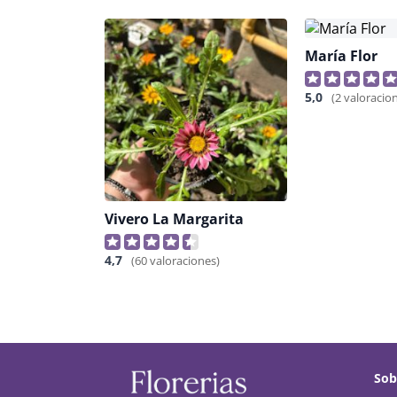
María Flor
5,0
(2 valoracio
Vivero La Margarita
4,7
(60 valoraciones)
Sob