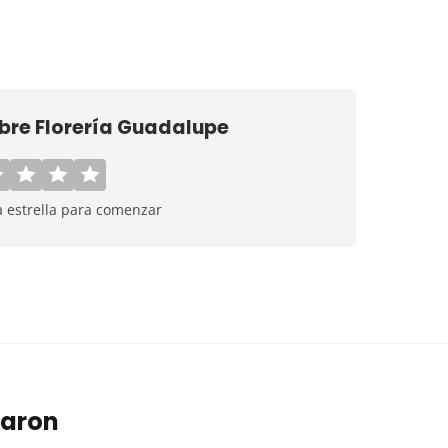
obre
Florería Guadalupe
a estrella para comenzar
taron