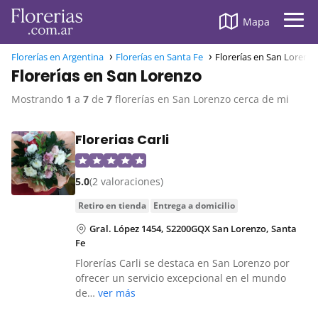
Mapa
Florerías en Argentina
Florerías en Santa Fe
Florerías en San Lorenz
Florerías en San Lorenzo
Mostrando
1
a
7
de
7
florerías en San Lorenzo cerca de mi
Florerias Carli
5.0
(2 valoraciones)
retiro en tienda
entrega a domicilio
Gral. López 1454, S2200GQX San Lorenzo, Santa
Fe
Florerías Carli se destaca en San Lorenzo por
ofrecer un servicio excepcional en el mundo
de…
ver más