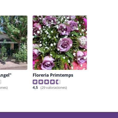
Ángel"
Floreria Primtemps
4,5
ones)
(29 valoraciones)