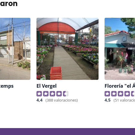
taron
ntemps
El Vergel
Florería "el 
4,4
4,5
(388 valoraciones)
(51 valoraci