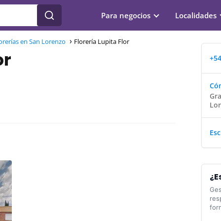
Para negocios
Localidades
orerías en San Lorenzo
Florería Lupita Flor
or
+54
Cóm
Gra
Lor
Esc
¿E
Ges
res
for