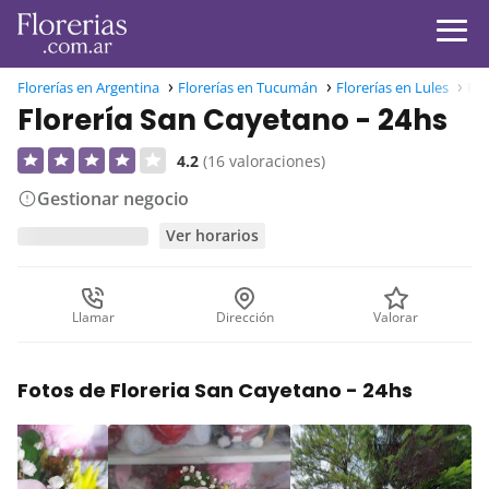
Florerías en Argentina
Florerías en Tucumán
Florerías en Lules
Flo
Florería San Cayetano - 24hs
4.2
(16 valoraciones)
Gestionar negocio
Ver horarios
Llamar
Dirección
Valorar
Fotos de Floreria San Cayetano - 24hs