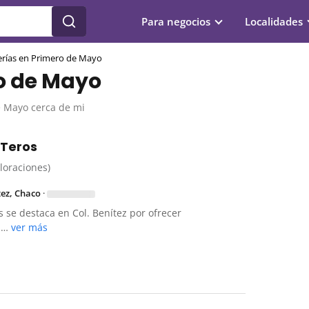
Para negocios
Localidades
erías en Primero de Mayo
ro de Mayo
e Mayo cerca de mi
 Teros
aloraciones)
tez, Chaco
·
s se destaca en Col. Benítez por ofrecer
en…
ver más