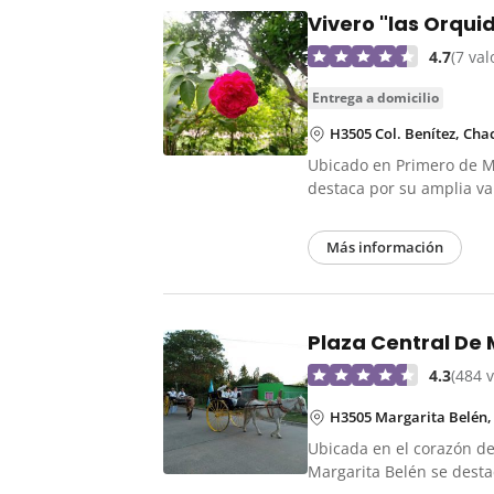
Vivero "las Orqui
4.7
(7 va
entrega a domicilio
H3505 Col. Benítez, Cha
Ubicado en Primero de Ma
destaca por su amplia v
Más información
Plaza Central De 
4.3
(484 
H3505 Margarita Belén,
Ubicada en el corazón de
Margarita Belén se dest