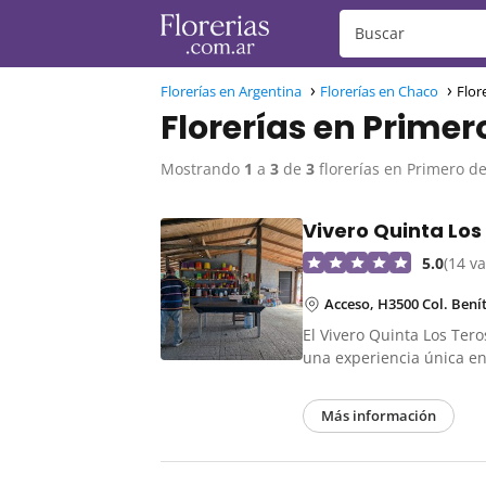
Florerías en Argentina
Florerías en Chaco
Flor
Florerías en Prime
Mostrando
1
a
3
de
3
florerías en Primero d
Vivero Quinta Los
5.0
(14 v
Acceso, H3500 Col. Bení
El Vivero Quinta Los Tero
una experiencia única 
Más información