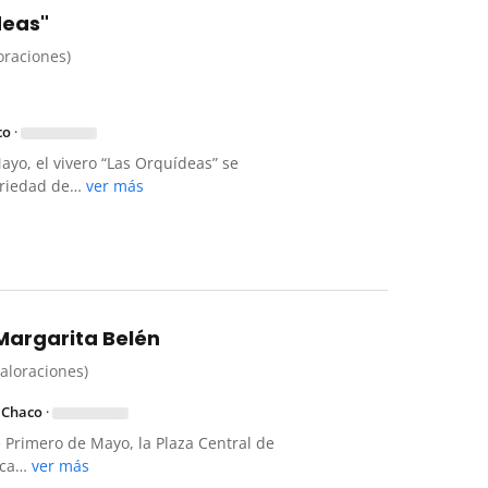
deas"
loraciones)
co
·
yo, el vivero “Las Orquídeas” se
ariedad de…
ver más
Margarita Belén
valoraciones)
 Chaco
·
 Primero de Mayo, la Plaza Central de
aca…
ver más