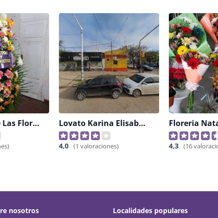
El Imperio De Las Flores
Lovato Karina Elisabeth
Floreria Nat
4,0
4,3
nes)
(1 valoraciones)
(16 valoraci
re nosotros
Localidades populares