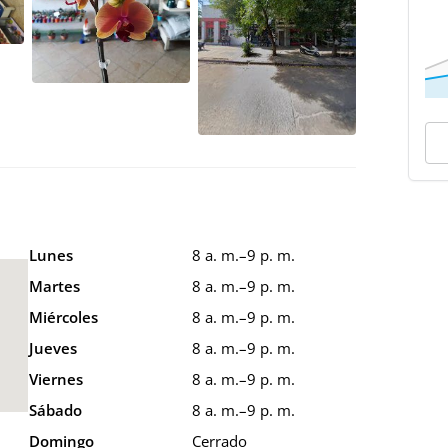
Lunes
8 a. m.–9 p. m.
Martes
8 a. m.–9 p. m.
Miércoles
8 a. m.–9 p. m.
Jueves
8 a. m.–9 p. m.
Viernes
8 a. m.–9 p. m.
Sábado
8 a. m.–9 p. m.
Domingo
Cerrado