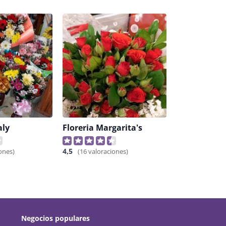
aly
Floreria Margarita's
4,5
ones)
(16 valoraciones)
Negocios populares