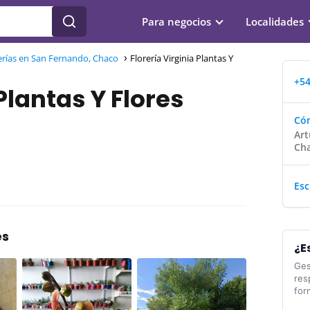
Para negocios
Localidades
erías en San Fernando, Chaco
Florería Virginia Plantas Y
+54
Plantas Y Flores
Cóm
Art
Ch
Esc
es
¿E
Ges
res
for