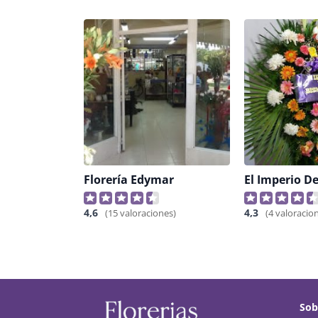
Florería Edymar
4,6
4,3
(15 valoraciones)
(4 valoracio
Sob