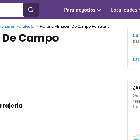
Para negocios
Localidades
rerías en Futaleufú
Florería Almacén De Campo Forrajeria
n De Campo
Cóm
RN2
Esc
¿E
Ges
res
rajeria
for