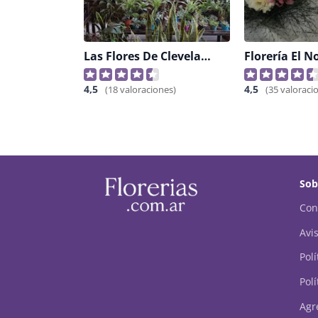
Las Flores De Cleveland
Florería El N
4,5
4,5
(18 valoraciones)
(35 valoraci
Sob
Con
Avis
Pol
Polí
Agr