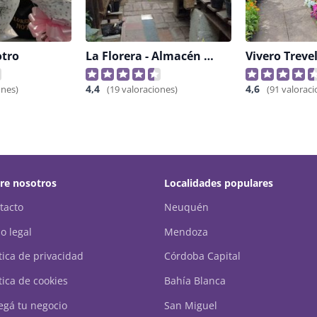
otro
La Florera - Almacén De Jardinería
Vivero Treve
4,4
4,6
ones)
(19 valoraciones)
(91 valoraci
re nosotros
Localidades populares
tacto
Neuquén
o legal
Mendoza
ítica de privacidad
Córdoba Capital
tica de cookies
Bahía Blanca
egá tu negocio
San Miguel