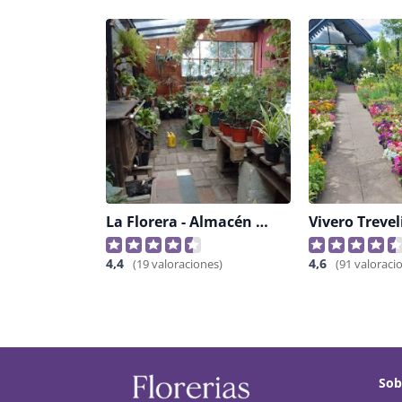
La Florera - Almacén De Jardinería
Vivero Trevel
4,4
4,6
(19 valoraciones)
(91 valoraci
Sob