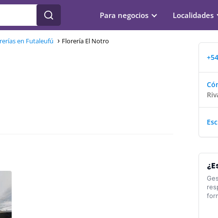
Para negocios
Localidades
rerías en Futaleufú
Florería El Notro
+54
Cóm
Riv
Esc
¿E
Ges
res
for