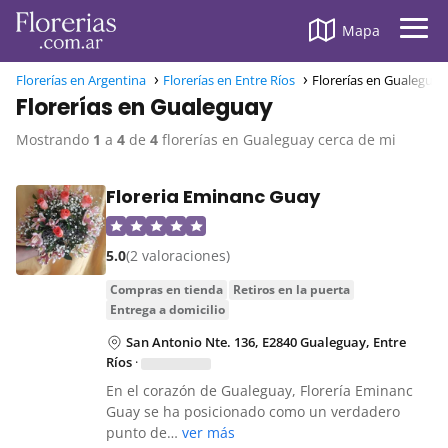
Mapa
Florerías en Argentina
Florerías en Entre Ríos
Florerías en Gualeguay
Florerías en Gualeguay
Mostrando
1
a
4
de
4
florerías en Gualeguay cerca de mi
Floreria Eminanc Guay
5.0
(2 valoraciones)
compras en tienda
retiros en la puerta
entrega a domicilio
San Antonio Nte. 136, E2840 Gualeguay, Entre
Ríos
·
En el corazón de Gualeguay, Florería Eminanc
Guay se ha posicionado como un verdadero
punto de…
ver más