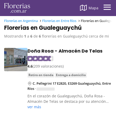
Mapa
Florerías en Argentina
Florerías en Entre Ríos
Florerías en Gualegua
Florerías en Gualeguaychú
Mostrando
1
a
6
de
6
florerías en Gualeguaychú cerca de mi
Doña Rosa - Almacén De Telas
4.6
(209 valoraciones)
retiro en tienda
entrega a domicilio
C. Pellegrini 17 E2820, E3269 Gualeguaychú, Entre
Ríos
·
En el corazón de Gualeguaychú, Doña Rosa -
Almacén De Telas se destaca por su atención…
ver más