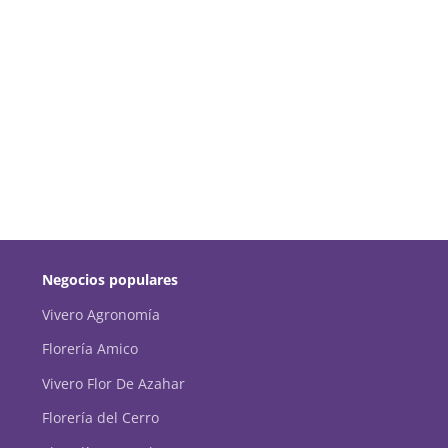
Negocios populares
Vivero Agronomía
Florería Amico
Vivero Flor De Azahar
Florería del Cerro