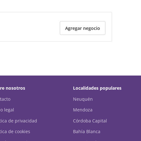
Agregar negocio
re nosotros
Localidades populares
tacto
Neuquén
o legal
Mendoza
ítica de privacidad
Córdoba Capital
tica de cookies
Bahía Blanca