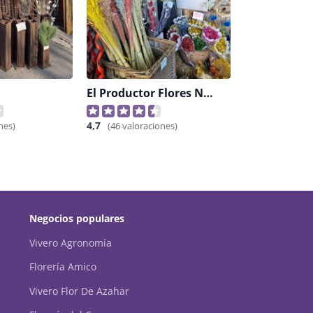
El Productor Flores Naturales Disecadas
4,7
nes)
(46 valoraciones)
Negocios populares
Vivero Agronomía
Florería Amico
Vivero Flor De Azahar