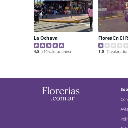
La Ochava
Flores En El 
4,8
1,0
(10 valoraciones)
(1 valoracio
Sob
Con
Avis
Pol