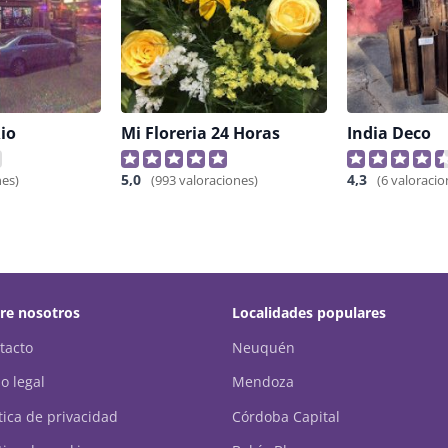
Rio
Mi Floreria 24 Horas
India Deco
5,0
4,3
nes)
(993 valoraciones)
(6 valoracio
re nosotros
Localidades populares
tacto
Neuquén
o legal
Mendoza
ítica de privacidad
Córdoba Capital