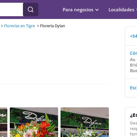
Para negocios
Localidades
Florerías en Tigre
Florería Dylan
+54
Cóm
Av.
B16
Bue
Esc
¿E
Ges
res
for