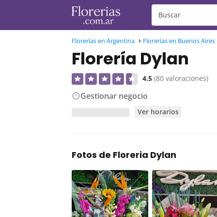
Florerías en Argentina
Florerías en Buenos Aires
Florería Dylan
4.5
(80 valoraciones)
Gestionar negocio
Ver horarios
Fotos de Floreria Dylan