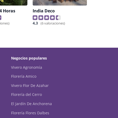
24 Horas
India Deco
4,3
ciones)
(6 valoraciones)
Negocios populares
Vivero Agronomía
Florería Amico
Vivero Flor De Azahar
Florería del Cerro
El Jardín De Anchorena
Florería Flores Dalbes