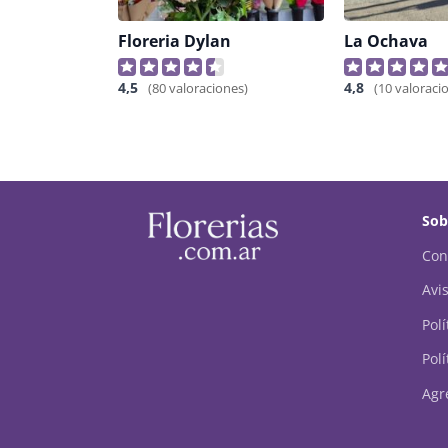
Floreria Dylan
La Ochava
4,5
4,8
(80 valoraciones)
(10 valoraci
Sob
Con
Avis
Pol
Polí
Agr