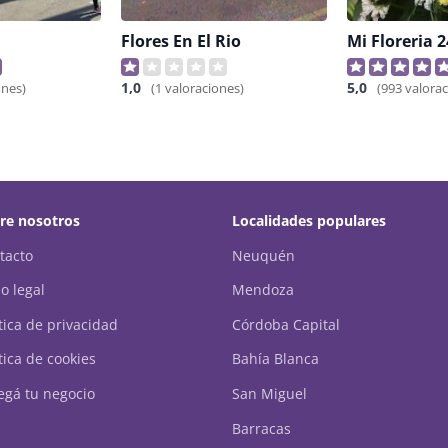
Flores En El Rio
Mi Floreria 
1,0
5,0
ones)
(1 valoraciones)
(993 valora
re nosotros
Localidades populares
tacto
Neuquén
o legal
Mendoza
ítica de privacidad
Córdoba Capital
tica de cookies
Bahía Blanca
egá tu negocio
San Miguel
Barracas