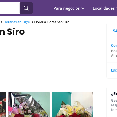
Para negocios
Localidades
Florerías en Tigre
Florería Flores San Siro
n Siro
+54
Cóm
Bou
Air
Esc
¿E
Ges
res
for